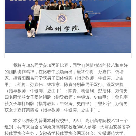
我校有10名同学参加丙组比赛，同学们凭借精湛的技艺和良好
的团队协作精神，在比赛中脱颖而出，最终邵将、孙嘉伟、钱增
家、胡晋阳四名同学获男子团体银牌（指导教师：牛银涛、史由
甲）；邵将、孙嘉伟、钱增家、陈青分别获男子双打、混双银牌
（指导教师：牛银涛、史由甲）；陈青、胡健利、彭浩林、万倩男
四名同学获女子团体铜牌（指导教师：牛银涛、史由甲）；曾凡宇
获女子单打铜牌（指导教师：牛银涛、史由甲）；曾凡宇、万倩男
获女子双打第四名（指导教师：牛银涛、史由甲）。
本次比赛分为普通本科院校甲、丙组、高职高专院校乙组三个
组别，共有来自全省30余所高等院校近300人参赛，大赛由安徽省学
校体育协会主办，安徽省学校体育协会网球分会、安徽师范大学、