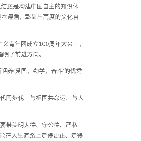
根结底是构建中国自主的知识体
根本遵循，彰显出高度的文化自
义青年团成立100周年大会上，
指明了前进方向。
涵养‘爱国，勤学，奋斗’的优秀
时代同步伐、与祖国共命运、与人
年要带头明大德、守公德、严私
能在人生道路上走得更正、走得